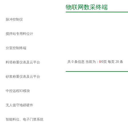
物联网数采终端
公司产品
脉冲控制仪
搅拌站专用料位计
分室控制终端
共 0 条信息 当前为：
0
/0页 每页 20 条
料塔称重仪表及云平台
砂浆称重仪表及云平台
中控远程IO模块
无人值守地磅硬件
智能料位、电子门禁系统