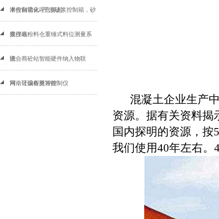
本控制需从理念抓起
潜合自动化--干混砂浆控制箱，砂
浆仪表
搅拌站粉料仓重锤式料位测量系
统
潜合商砼站智能硬件纳入物联
网，让设备更智能
河南可编程脉冲控制仪
混凝土企业生产中离
资源。据有关资料揭
国内探明的资源，按
我们使用40年左右。