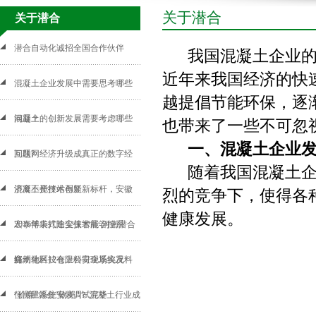
关于潜合
关于潜合
潜合自动化诚招全国合作伙伴
我国混凝土企业的发
近年来我国经济的快
混凝土企业发展中需要思考哪些
越提倡节能环保，逐
问题？
混凝土的创新发展需要考虑哪些
也带来了一些不可忽
一、混凝土企业发
问题?
互联网经济升级成真正的数字经
随着我国混凝土
济离不开技术创新
混凝土搅拌站再竖新标杆，安徽
烈的竞争下，使得各
健康发展。
宏泰博丰打造安保智能管控系
2016年袋式除尘技术展-河南潜合
统！
自动化科技有限公司现场实况
郑州地区12仓上料安全系统及料
位测量系统安装调试完毕
“价廉”就会“物美”？ 混凝土行业成